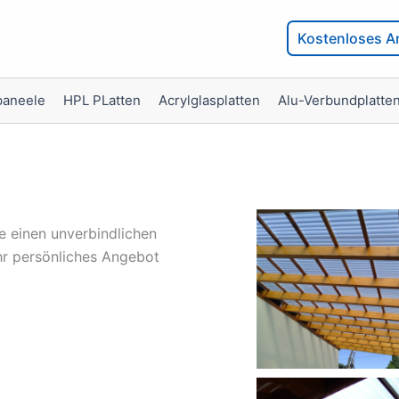
Kostenloses A
paneele
HPL PLatten
Acrylglasplatten
Alu-Verbundplatte
e einen unverbindlichen
hr persönliches Angebot