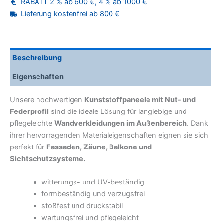
RABATT 2 % ab 600 €, 4 % ab 1000 €
für
Tore,
Lieferung kostenfrei ab 800 €
Fassaden
und
Zäune
WILKUBOARD®
Beschreibung
Menge
Eigenschaften
Unsere hochwertigen
Kunststoffpaneele mit Nut- und
Federprofil
sind die ideale Lösung für langlebige und
pflegeleichte
Wandverkleidungen im Außenbereich
. Dank
ihrer hervorragenden Materialeigenschaften eignen sie sich
perfekt für
Fassaden, Zäune, Balkone und
Sichtschutzsysteme.
witterungs- und UV-beständig
formbeständig und verzugsfrei
stoßfest und druckstabil
wartungsfrei und pflegeleicht