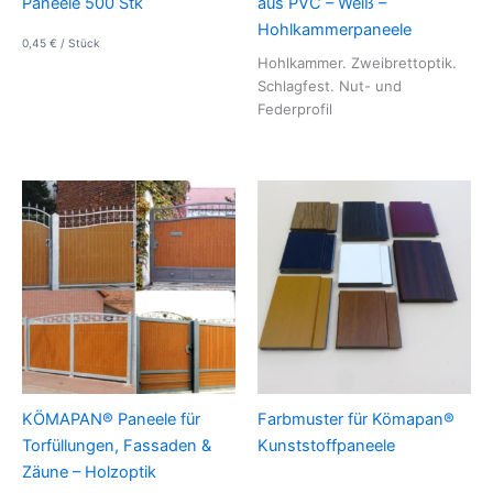
Paneele 500 Stk
aus PVC – Weiß –
Hohlkammerpaneele
0,45
€
/
Stück
Hohlkammer. Zweibrettoptik.
Schlagfest. Nut- und
Federprofil
KÖMAPAN® Paneele für
Farbmuster für Kömapan®
Torfüllungen, Fassaden &
Kunststoffpaneele
Zäune – Holzoptik