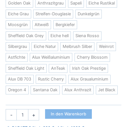
Golden Oak
Anthrazitgrau
Sapeli
Eiche Rustikal
Eiche Grau
Streifen-Douglasie
Dunkelgrün
Moosgrün
Altweiß
Bergkiefer
Sheffield Oak Grey
Eiche hell
Siena Rosso
Silbergrau
Eiche Natur
Melbrush Silber
Weinrot
Astfichte
Alux Weißaluminium
Cherry Blossom
Sheffield Oak Light
AnTeak
Irish Oak Prestige
Alux DB 703
Rustic Cherry
Alux Graualuminium
Oregon 4
Santana Oak
Alux Anthrazit
Jet Black
Vollkunststoffpaneele
In den Warenkorb
-
+
in
Holzoptik