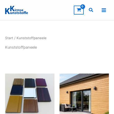
Zum
Inhalt
springen
Start
/ Kunststoffpaneele
Kunststoffpaneele