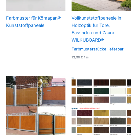
Farbmuster für Kömapan®
Vollkunststoffpaneele in
Kunststoffpaneele
Holzoptik für Tore,
Fassaden und Zäune
WILKUBOARD®
Farbmusterstücke lieferbar
13,90
€
/
m