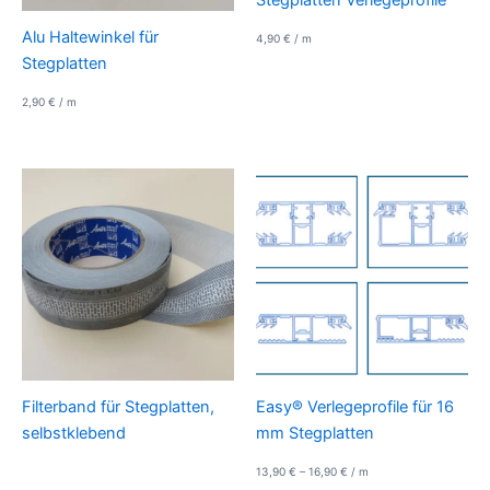
Alu Haltewinkel für
4,90
€
/
m
Stegplatten
2,90
€
/
m
Filterband für Stegplatten,
Easy® Verlegeprofile für 16
selbstklebend
mm Stegplatten
13,90
€
–
16,90
€
/
m