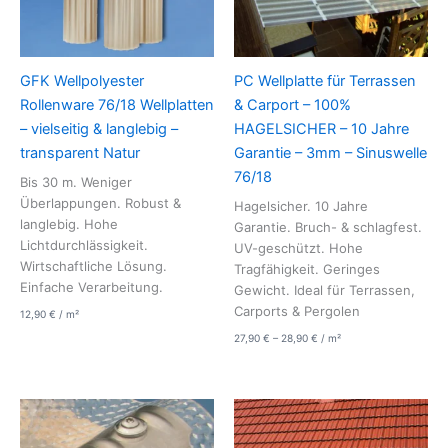
GFK Wellpolyester
PC Wellplatte für Terrassen
Rollenware 76/18 Wellplatten
& Carport – 100%
– vielseitig & langlebig –
HAGELSICHER – 10 Jahre
transparent Natur
Garantie – 3mm – Sinuswelle
76/18
Bis 30 m. Weniger
Überlappungen. Robust &
Hagelsicher. 10 Jahre
langlebig. Hohe
Garantie. Bruch- & schlagfest.
Lichtdurchlässigkeit.
UV-geschützt. Hohe
Wirtschaftliche Lösung.
Tragfähigkeit. Geringes
Einfache Verarbeitung.
Gewicht. Ideal für Terrassen,
Carports & Pergolen
12,90
€
/
m²
27,90
€
–
28,90
€
/
m²