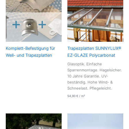
Komplett-Befestigung für
Trapezplatten SUNNYLUX®
Well- und Trapezplatten
EZ-GLAZE Polycarbonat
Glasoptik. Einfache
Sparrenmontage. Hagelsicher.
10 Jahre Garantie. UV-
beständig. Hohe Wind- &
Schneelast. Pflegeleicht.
54,90
€
/
m²