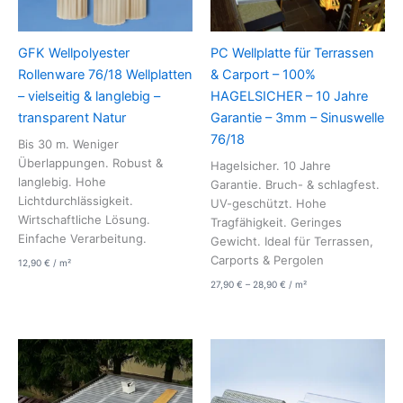
GFK Wellpolyester
PC Wellplatte für Terrassen
Rollenware 76/18 Wellplatten
& Carport – 100%
– vielseitig & langlebig –
HAGELSICHER – 10 Jahre
transparent Natur
Garantie – 3mm – Sinuswelle
76/18
Bis 30 m. Weniger
Überlappungen. Robust &
Hagelsicher. 10 Jahre
langlebig. Hohe
Garantie. Bruch- & schlagfest.
Lichtdurchlässigkeit.
UV-geschützt. Hohe
Wirtschaftliche Lösung.
Tragfähigkeit. Geringes
Einfache Verarbeitung.
Gewicht. Ideal für Terrassen,
Carports & Pergolen
12,90
€
/
m²
27,90
€
–
28,90
€
/
m²