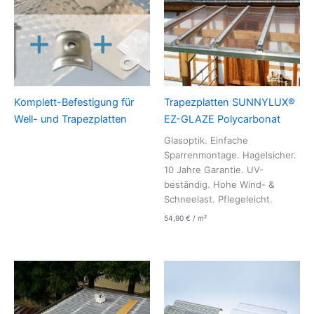
Komplett-Befestigung für
Trapezplatten SUNNYLUX®
Well- und Trapezplatten
EZ-GLAZE Polycarbonat
Glasoptik. Einfache
Sparrenmontage. Hagelsicher.
10 Jahre Garantie. UV-
beständig. Hohe Wind- &
Schneelast. Pflegeleicht.
54,90
€
/
m²