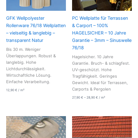
GFK Wellpolyester
PC Wellplatte für Terrassen
Rollenware 76/18 Wellplatten
& Carport – 100%
– vielseitig & langlebig –
HAGELSICHER – 10 Jahre
transparent Natur
Garantie – 3mm – Sinuswelle
76/18
Bis 30 m. Weniger
Überlappungen. Robust &
Hagelsicher. 10 Jahre
langlebig. Hohe
Garantie. Bruch- & schlagfest.
Lichtdurchlässigkeit.
UV-geschützt. Hohe
Wirtschaftliche Lösung.
Tragfähigkeit. Geringes
Einfache Verarbeitung.
Gewicht. Ideal für Terrassen,
Carports & Pergolen
12,90
€
/
m²
27,90
€
–
28,90
€
/
m²