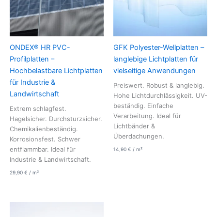
ONDEX® HR PVC-
GFK Polyester-Wellplatten –
Profilplatten –
langlebige Lichtplatten für
Hochbelastbare Lichtplatten
vielseitige Anwendungen
für Industrie &
Preiswert. Robust & langlebig.
Landwirtschaft
Hohe Lichtdurchlässigkeit. UV-
beständig. Einfache
Extrem schlagfest.
Verarbeitung. Ideal für
Hagelsicher. Durchsturzsicher.
Lichtbänder &
Chemikalienbeständig.
Überdachungen.
Korrosionsfest. Schwer
entflammbar. Ideal für
14,90
€
/
m²
Industrie & Landwirtschaft.
29,90
€
/
m²