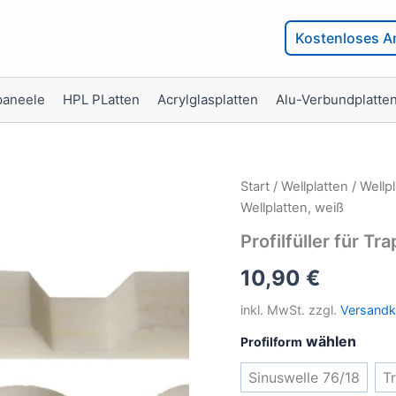
Kostenloses A
paneele
HPL PLatten
Acrylglasplatten
Alu-Verbundplatte
Start
/
Wellplatten
/
Wellp
Wellplatten, weiß
Profilfüller für T
10,90
€
inkl. MwSt.
zzgl.
Versandk
Profilform
Sinuswelle 76/18
T