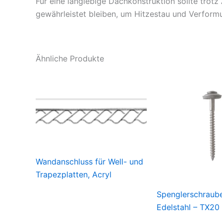
Für eine langlebige Dachkonstruktion sollte trotz
gewährleistet bleiben, um Hitzestau und Verform
Ähnliche Produkte
Wandanschluss für Well- und
Trapezplatten, Acryl
Spenglerschraub
Edelstahl – TX20