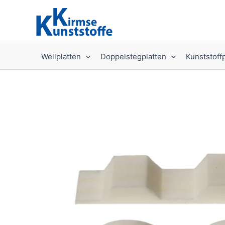
Zum
Inhalt
springen
Wellplatten
Doppelstegplatten
Kunststoff