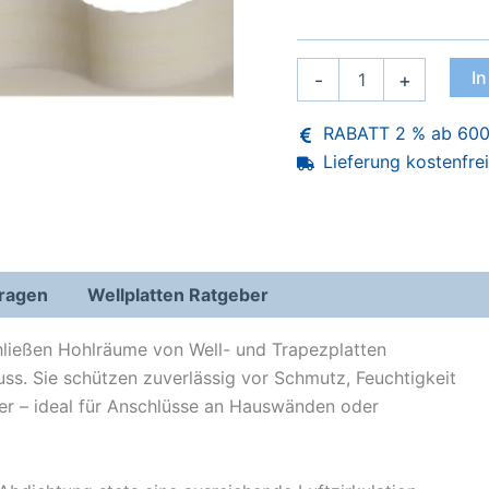
Profilfüller
I
-
+
für
Trapez-
RABATT 2 % ab 600
oder
Wellplatten,
Lieferung kostenfre
weiß
Menge
Fragen
Wellplatten Ratgeber
hließen Hohlräume von Well- und Trapezplatten
ss. Sie schützen zuverlässig vor Schmutz, Feuchtigkeit
er – ideal für Anschlüsse an Hauswänden oder