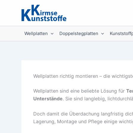
Zum
Inhalt
springen
Wellplatten
Doppelstegplatten
Kunststoff
Wellplatten richtig montieren – die wichtig
Wellplatten sind eine beliebte Lösung für
Te
Unterstände
. Sie sind langlebig, lichtdurc
Doch damit die Überdachung langfristig dich
Lagerung, Montage und Pflege einige wicht